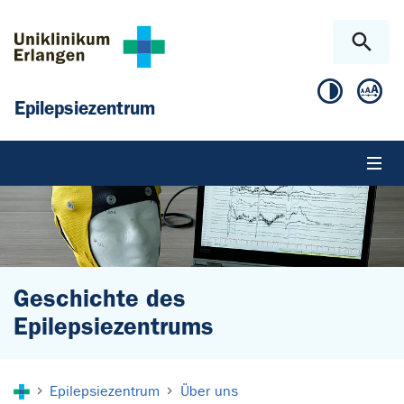
Zum Hauptinhalt springen
Skip to page footer
Epilepsiezentrum
Geschichte des
Epilepsiezentrums
Sie sind hier:
Epilepsiezentrum
Über uns