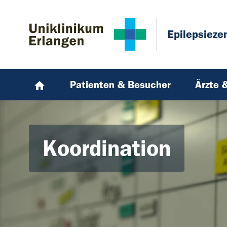
Zum Hauptinhalt springen
Skip to page footer
Epilepsieze
Patienten & Besucher
Ärzte 
Koordination