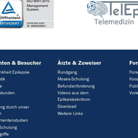
nten & Besucher
Ärzte & Zuweiser
Fo
nkheit Epilepsie
Rundgang
For
tik
Moses-Schulung
Koo
ie
Befundanforderung
Publ
stunden
Videos aus dem
Vorl
Epilepsiezentrum
Download
ng durch unser
m
Weitere Links
mentenstudien
Schulung
riffe