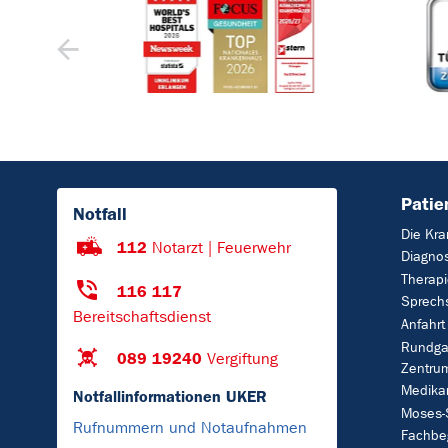
Patie
Notfall
Die Kra
112
Notarzt | Feuerwehr
Diagnos
Therap
116 117
Sprech
Bereitschaftsdienst
Anfahrt
Rundga
089 19240
Vergiftung
Zentru
Medika
Notfallinformationen UKER
Moses-
Rufnummern und Notaufnahmen
Fachbeg